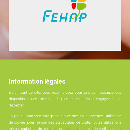
Information légales
En utilisant ce site, vous reconnaissez avoir pris connaissance des
dispositions des mentions légales et vous vous engagez à les
respecter.
En poursuivant votre navigation sur ce site, vous acceptez l’utilisation
de cookies pour réaliser des statistiques de visite. Toutes utilisations
même partielles du contenu du site Internet est interdit sans le