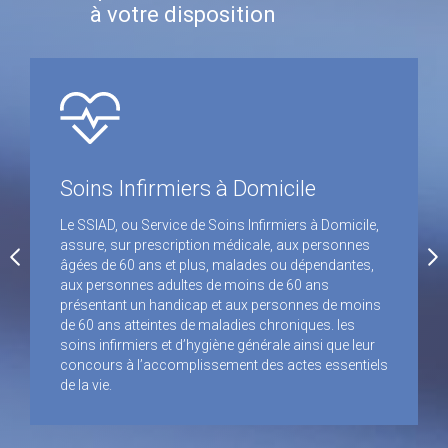
à votre disposition
Réseau de soins palliatifs
Le réseau Palli Acsso est une ressource offerte à
tout patient nécessitant la mise en œuvre de soins
palliatifs. Il propose aux patients et à leurs proches
un accompagnement personnalisé et la prise en
compte de la souffrance globale du patient
(physique psychologique sociale et spirituelle) par
une démarche palliative de qualité, accordant une
place aux questions éthiques, dans le cadre de la loi
Léonetti Clays.